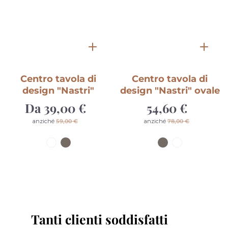
Centro tavola di
Centro tavola di
design "Nastri" ovale
design floreale Fior
di Loto piccolo
54,60 €
Prezzo
di
42,00 €
Prezzo
Prezzo
anziché
78,00 €
vendita
di
di
listino
listino
Tanti clienti soddisfatti