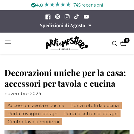
ttamente
4.8
745 recensioni
ontenuti
YouTube
Facebook
Pinterest
Instagram
TikTok
Spedizioni di Agosto
0
0
prod
Decorazioni uniche per la casa:
accessori per tavola e cucina
novembre 2024
Accessori tavola e cucina
Porta rotoli da cucina
Porta tovaglioli design
Porta bicchieri di design
Centro tavola moderni