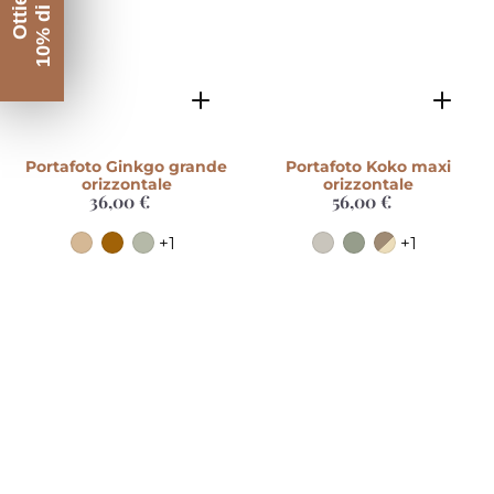
10% di Sconto
Ottieni il
Portafoto Ginkgo grande
Portafoto Koko maxi
orizzontale
orizzontale
36,00 €
Prezzo
56,00 €
Prezzo
di
di
listino
listino
+1
+1