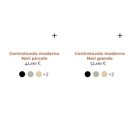
Centrotavola moderno
Centrotavola moderno
Nori piccolo
Nori grande
42,00 €
Prezzo
52,00 €
Prezzo
di
di
listino
listino
+2
+2