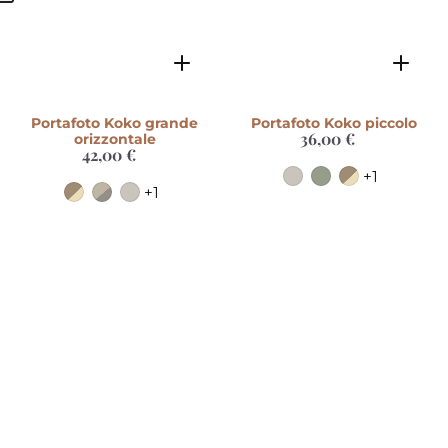
Portafoto Koko grande
Portafoto Koko piccolo
36,00 €
Prezzo
orizzontale
42,00 €
Prezzo
di
di
listino
+1
listino
+1