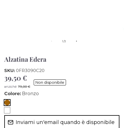
di
1
/
3
Alzatina Edera
SKU:
0FR3090C20
39,50 €
Prezzo
Non disponibile
di
Prezzo
anziché
79,00 €
vendita
di
Colore:
Bronzo
listino
Bronzo
Bianco
Inviami un'email quando è disponibile