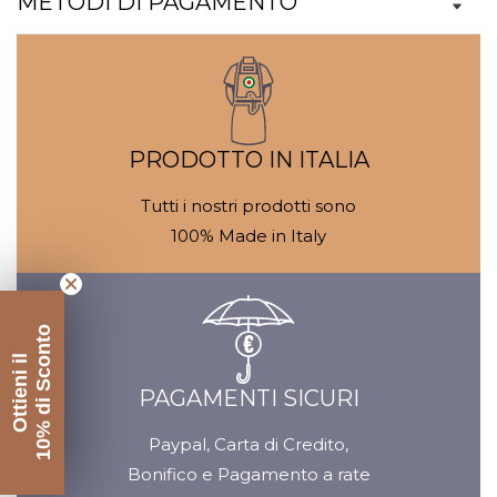
METODI DI PAGAMENTO
Galleria
Ga
contenuti
c
multimediali
mu
PRODOTTO IN ITALIA
Tutti i nostri prodotti sono
100% Made in Italy
10% di Sconto
Ottieni il
PAGAMENTI SICURI
Paypal, Carta di Credito,
Bonifico e Pagamento a rate