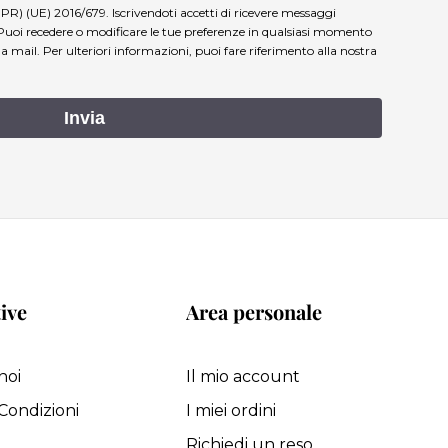
PR) (UE) 2016/679. Iscrivendoti accetti di ricevere messaggi
Puoi recedere o modificare le tue preferenze in qualsiasi momento
lla mail.
Per ulteriori informazioni, puoi fare riferimento alla nostra
Invia
ive
Area personale
noi
Il mio account
Condizioni
I miei ordini
i
Richiedi un reso