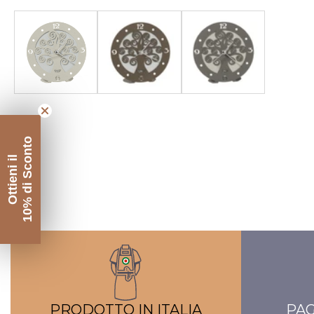
Galleria
contenuti
multimediali
10% di Sconto
Ottieni il
PRODOTTO IN ITALIA
PAG