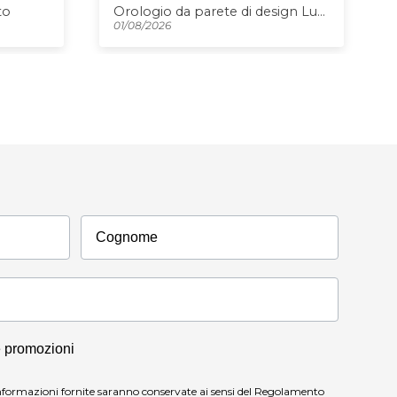
e
Orologio da parete di design Lupin
Orologio da parete particolare Butterfly Flowers piccolo
31/07/2026
Cognome
e promozioni
nformazioni fornite saranno conservate ai sensi del Regolamento