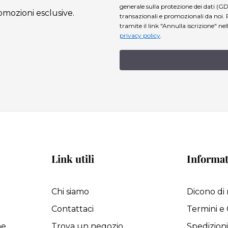
generale sulla protezione dei dati (GD
omozioni esclusive.
transazionali e promozionali da noi. 
tramite il link "Annulla iscrizione" ne
privacy policy
.
Link utili
Informat
Chi siamo
Dicono di 
Contattaci
Termini e 
ne
Trova un negozio
Spedizion