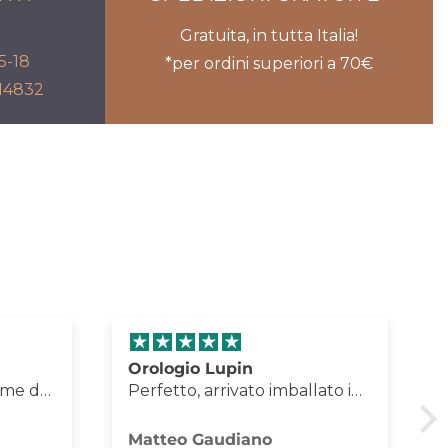
Gratuita, in tutta Italia!
5-18
*per ordini superiori a 70€
714832
Orologio stupendo come da
lato in
descrizione
timo
o
Federica Roseto