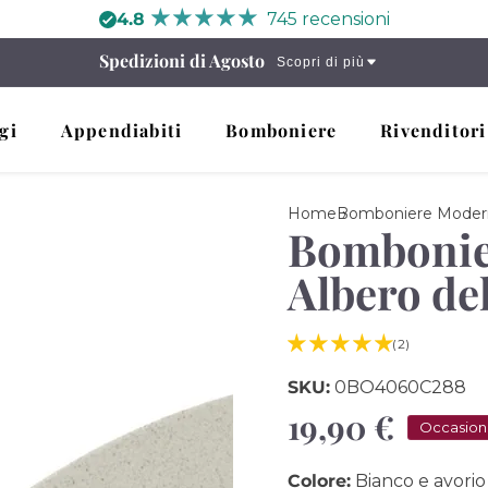
4.8
745 recensioni
Spedizioni di Agosto
Scopri di più
gi
Appendiabiti
Bomboniere
Rivenditori
Home
Bomboniere Moder
Bombonier
Albero del
(2)
SKU:
0BO4060C288
Prezzo
19,90 €
Occasio
di
Colore:
Bianco e avorio