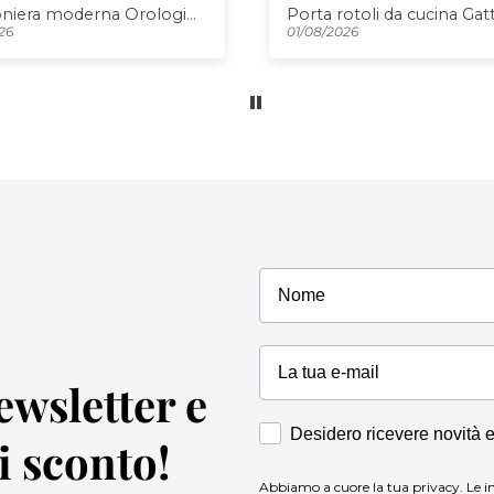
Consiglio assolutament
otoli da cucina Gatto
26
01/08/2026
Nome
Newsletter e
Accettazione Marketing
Desidero ricevere novità 
di sconto!
Abbiamo a cuore la tua privacy. Le i