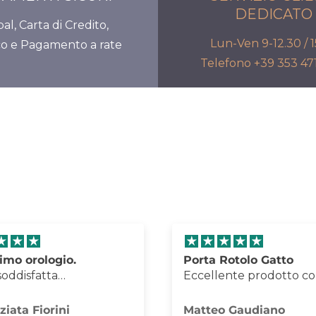
DEDICATO
al, Carta di Credito,
Lun-Ven 9-12.30 / 1
co e Pagamento a rate
Telefono +39 353 4
Rotolo Gatto
Orologio Lupin
ente prodotto come da
Perfetto, arrivato imbal
mballaggio perfetto e
maniera eccellente, ot
à TOP
rapporto qualità-prezz
o Gaudiano
Matteo Gaudiano