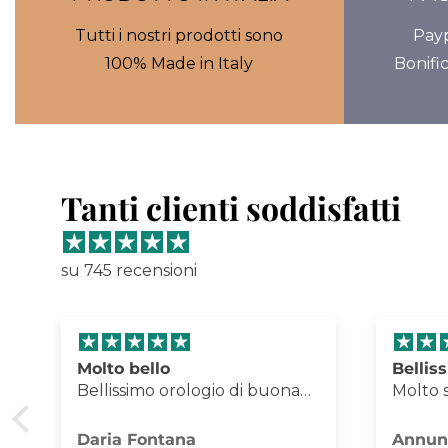
Tutti i nostri prodotti sono
Payp
100% Made in Italy
Bonifi
Tanti clienti soddisfatti
su 745 recensioni
Bellissimo orologio.
Porta 
Molto soddisfatta
Eccell
dell'acquisto. Consiglio.
foto, i
qualit
Annunziata Fiorini
Matte