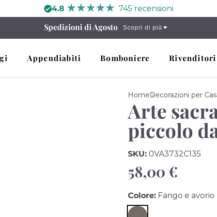
4.8
745 recensioni
Spedizioni di Agosto
Scopri di più
gi
Appendiabiti
Bomboniere
Rivenditori
Home
Decorazioni per Cas
Arte sacra
piccolo da
SKU:
0VA3732C135
Prezzo
58,00 €
di
Colore:
Fango e avorio
listino