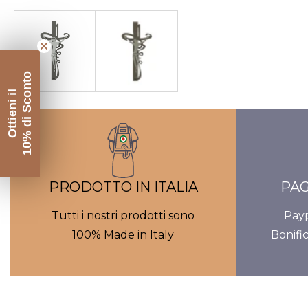
Galleria
contenuti
multimediali
10% di Sconto
Ottieni il
PRODOTTO IN ITALIA
PAG
Tutti i nostri prodotti sono
Payp
100% Made in Italy
Bonifi