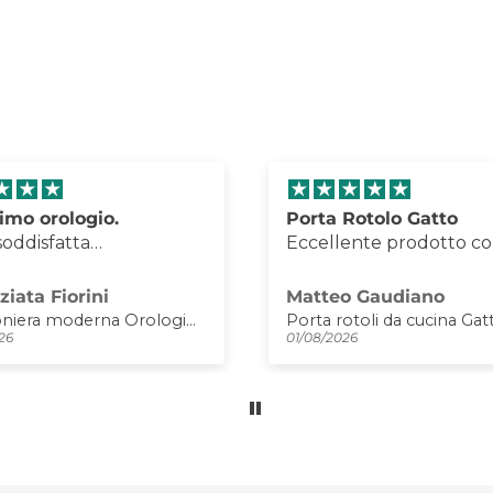
Rotolo Gatto
Orologio Lupin
ente prodotto come da
Perfetto, arrivato imbal
mballaggio perfetto e
maniera eccellente, ot
à TOP
rapporto qualità-prezz
o Gaudiano
Matteo Gaudiano
Consiglio assolutament
otoli da cucina Gatto
26
01/08/2026