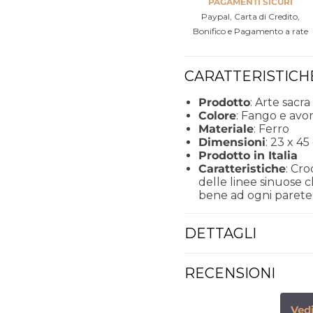
PAGAMENTI SICURI
Paypal, Carta di Credito,
Bonifico e Pagamento a rate
CARATTERISTICH
Prodotto
: Arte sacra
Colore
: Fango e avor
Materiale
: Ferro
Dimensioni
: 23 x 45
Prodotto in Italia
Caratteristiche
: Cr
delle linee sinuose c
bene ad ogni parete
DETTAGLI
RECENSIONI
Vedi