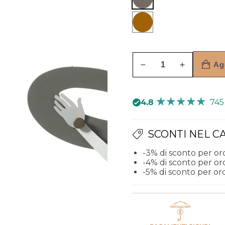
Fango
e
Bronzo
avorio
e
sabbia
Ag
Diminuisci
Aumenta
quantità
quantità
per
per
4.8
745
Arte
Arte
sacra
sacra
in
in
SCONTI NEL C
ferro
ferro
Crocifisso
Crocifisso
-3% di sconto per or
-4% di sconto per or
piccolo
piccolo
-5% di sconto per ord
da
da
parete
parete
Ricciolo
Ricciolo