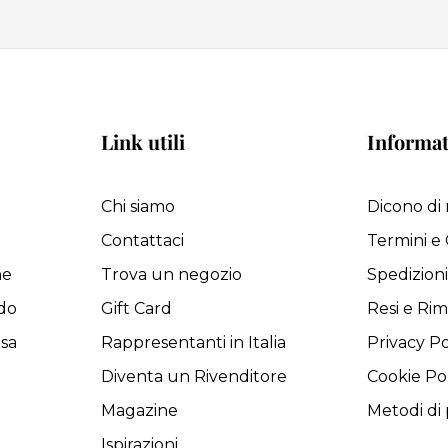
Link utili
Informat
Chi siamo
Dicono di 
Contattaci
Termini e 
ne
Trova un negozio
Spedizion
do
Gift Card
Resi e Rim
asa
Rappresentanti in Italia
Privacy Po
Diventa un Rivenditore
Cookie Po
Magazine
Metodi d
Ispirazioni