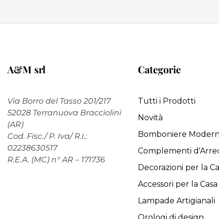
A&M srl
Categorie
Via Borro del Tasso 201/217
Tutti i Prodotti
52028 Terranuova Bracciolini
Novità
(AR)
Bomboniere Moder
Cod. Fisc./ P. Iva/ R.I.:
02238630517
Complementi d'Arre
R.E.A. (MC) n° AR – 171736
Decorazioni per la C
Accessori per la Casa
Lampade Artigianali
Orologi di design