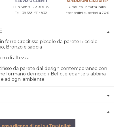
SERVIZIO CLIENTI
SPEDIZIONI GRATUITE*
Lun-Ven 9-12.30/15-18
Gratuita, in tutta Italia!
Tel +39 353 4714832
*per ordini superiori a 70€
E
 in ferro Crocifisso piccolo da parete Ricciolo
io, Bronzo e sabbia
 cm di altezza
ocifisso da parete dal design contemporaneo con
he formano dei riccioli. Bello, elegante si abbina
 e ad ogni ambiente
 cosa dicono di noi su Trustpilot