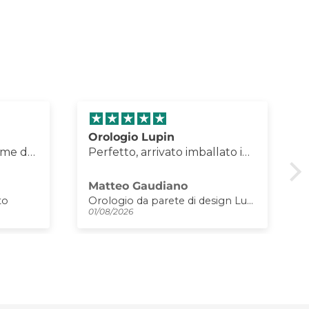
Orologio stupendo come da
lato in
descrizione
timo
o
Federica Roseto
e
Orologio da parete di design Lupin
Orologio da parete particolare Butterfly Flowers piccolo
31/07/2026