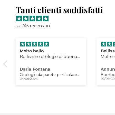
Tanti clienti soddisfatti
su 745 recensioni
Bellissimo orologio.
Porta 
Molto soddisfatta
Eccell
dell'acquisto. Consiglio.
foto, i
qualit
Annunziata Fiorini
Matte
Bomboniera moderna Orologio Plink
Porta r
02/08/2026
01/08/20