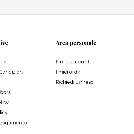
ive
Area personale
noi
Il mio account
Condizioni
I miei ordini
i
Richiedi un reso
borsi
licy
licy
i pagamento