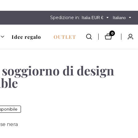
Spedizione in:
Italia EUR €
Italiano
0
0
Idee regalo
OUTLET
Acc
prodotti
 soggiorno di design
ble
sponibile
se nera