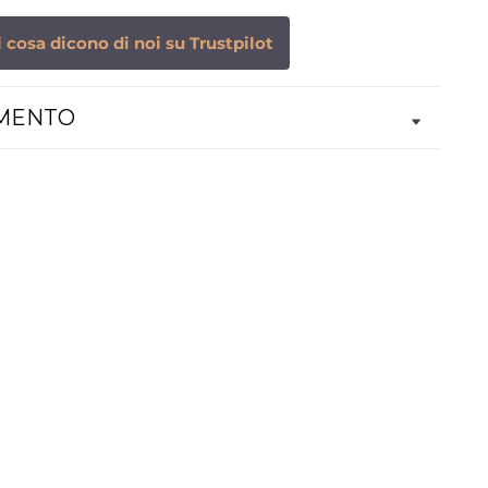
 cosa dicono di noi su Trustpilot
AMENTO