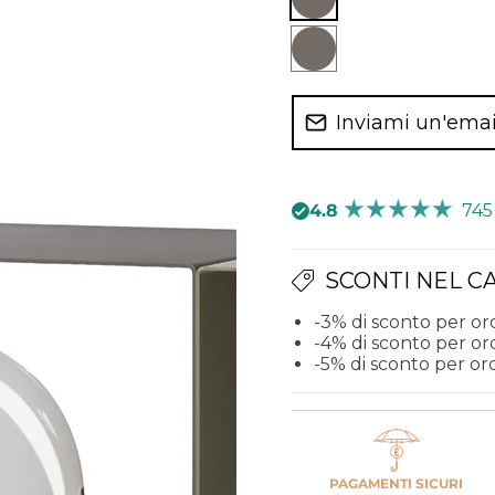
Fango/giada/base
nera
Fango/giada/base
oro
Inviami un'emai
laccato
4.8
745
SCONTI NEL C
-3% di sconto per or
-4% di sconto per or
-5% di sconto per ord
PAGAMENTI SICURI