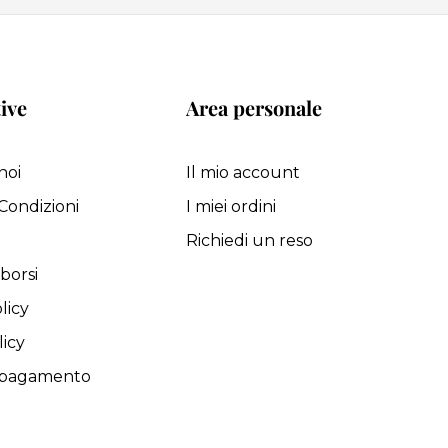
ive
Area personale
noi
Il mio account
Condizioni
I miei ordini
i
Richiedi un reso
borsi
licy
licy
i pagamento