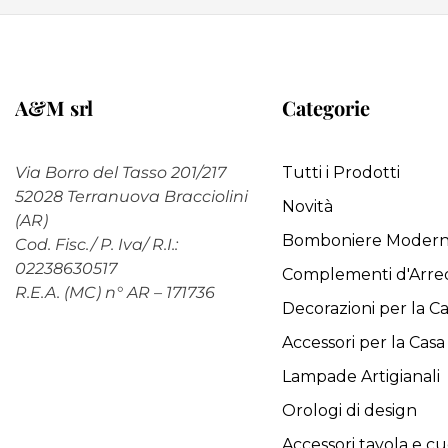
A&M srl
Categorie
Via Borro del Tasso 201/217
Tutti i Prodotti
52028 Terranuova Bracciolini
Novità
(AR)
Bomboniere Moder
Cod. Fisc./ P. Iva/ R.I.:
02238630517
Complementi d'Arre
R.E.A. (MC) n° AR – 171736
Decorazioni per la C
Accessori per la Casa
Lampade Artigianali
Orologi di design
Accessori tavola e cu