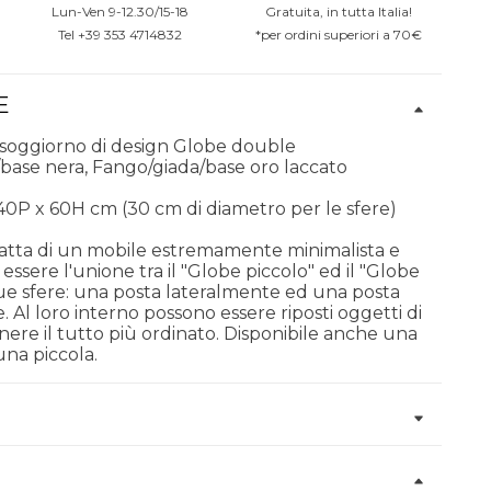
Lun-Ven 9-12.30/15-18
Gratuita, in tutta Italia!
Tel +39 353 4714832
*per ordini superiori a 70€
E
 soggiorno di design Globe double
/base nera, Fango/giada/base oro laccato
x 40P x 60H cm (30 cm di diametro per le sfere)
 tratta di un mobile estremamente minimalista e
ssere l'unione tra il "Globe piccolo" ed il "Globe
ue sfere: una posta lateralmente ed una posta
. Al loro interno possono essere riposti oggetti di
nere il tutto più ordinato. Disponibile anche una
na piccola.