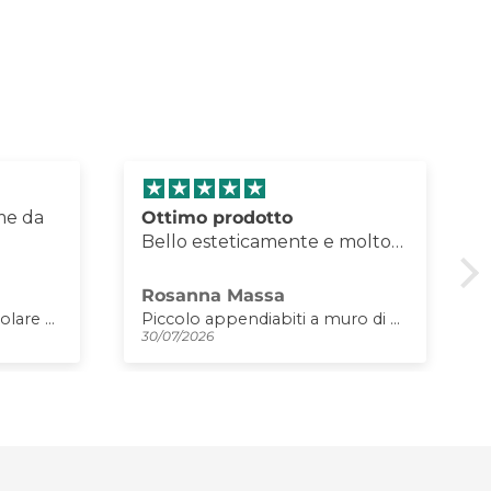
me da
Ottimo prodotto
Bello esteticamente e molto
funzionale
Rosanna Massa
Orologio da parete particolare Butterfly Flowers piccolo
Piccolo appendiabiti a muro di design Cattitude
30/07/2026