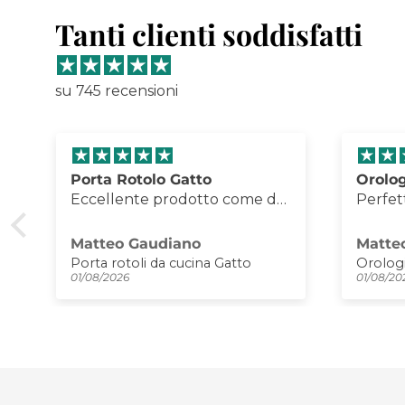
Tanti clienti soddisfatti
su 745 recensioni
Porta Rotolo Gatto
Orolog
Eccellente prodotto come da
Perfett
foto, imballaggio perfetto e
manier
qualità TOP
rappor
Matteo Gaudiano
Matte
Consig
Porta rotoli da cucina Gatto
01/08/2026
01/08/20