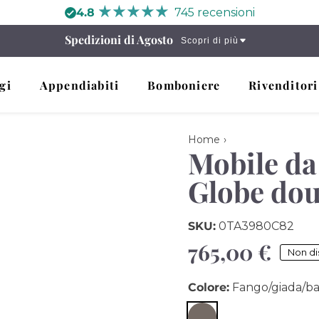
4.8
745 recensioni
Spedizioni di Agosto
Scopri di più
gi
Appendiabiti
Bomboniere
Rivenditori
Home
Mobile
Mobile da
da
soggiorno
di
Globe dou
design
Globe
double
SKU:
0TA3980C82
Prezzo
765,00 €
Non di
di
Colore:
Fango/giada/ba
listino