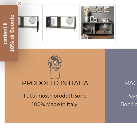
Galleria
contenuti
10% di Sconto
multimediali
Ottieni il
PRODOTTO IN ITALIA
PAG
Tutti i nostri prodotti sono
Payp
100% Made in Italy
Bonifi