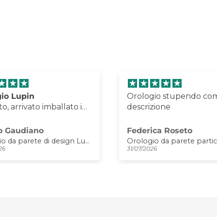
io Lupin
Orologio stupendo co
o, arrivato imballato in
descrizione
a eccellente, ottimo
to qualità-prezzo
o Gaudiano
Federica Roseto
lio assolutamente
Orologio da parete di design Lupin
26
31/07/2026