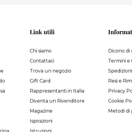
Link utili
Informat
Chi siamo
Dicono di 
Contattaci
Termini e 
ne
Trova un negozio
Spedizion
do
Gift Card
Resi e Rim
asa
Rappresentanti in Italia
Privacy Po
Diventa un Rivenditore
Cookie Po
Magazine
Metodi d
Ispirazioni
cina
Istruzioni