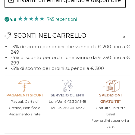
Inviami un'email quando è disponibile
marmo/nero
4.8
745 recensioni
SCONTI NEL CARRELLO
-3% di sconto per ordini che vanno da € 200 fino a €
249
-4% di sconto per ordini che vanno da € 250 fino a €
299
-5% di sconto per ordini superiori a € 300
PAGAMENTI SICURI
SERVIZIO CLIENTI
SPEDIZIONI
Paypal, Carta di
Lun-Ven 9-12.30/15-18
GRATUITE*
Credito, Bonifico e
Tel +39 353 4714832
Gratuita, in tutta
Pagamento a rate
Italia!
*per ordini superiori a
70€