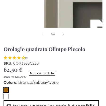
di
1
/
4
Orologio quadrato Olimpo Piccolo
(1)
SKU:
0OR3653C253
62,50 €
Prezzo
Non disponibile
di
Prezzo
anziché
125,00 €
vendita
di
Colore:
Bronzo/Sabbia/Avorio
listino
Bronzo/Sabbia/Avorio
bianco
marmo/bianco