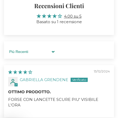
Galleria
Ga
Recensioni Clienti
contenuti
c
4.00 su 5
multimediali
mu
Basato su 1 recensione
Sort by
13/12/2024
GABRIELLA GRENDENE
OTTIMO PRODOTTO.
FORSE CON LANCETTE SCURE PIU' VISIBILE
L'ORA