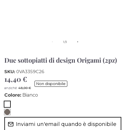
di
1
/
3
Due sottopiatti di design Origami (2pz)
SKU:
0VA3359C26
14,40 €
Prezzo
Non disponibile
di
Prezzo
anziché
48,00 €
vendita
di
Colore:
Bianco
listino
Bianco
Fango
Inviami un'email quando è disponibile