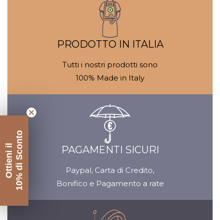
Galleria
Ga
contenuti
c
multimediali
mu
PRODOTTO IN ITALIA
Tutti i nostri prodotti sono
100% Made in Italy
10% di Sconto
Ottieni il
PAGAMENTI SICURI
Paypal, Carta di Credito,
Bonifico e Pagamento a rate