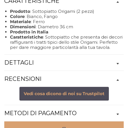
CARATTERISTICHE
Prodotto
: Sottopiatto Origami (2 pezzi)
Colore
: Bianco, Fango
Materiale
: Ferro
Dimensioni
: Diametro 36 cm
Prodotto in Italia
Caratteristiche
: Sottopiatto che presenta dei decori
raffiguranti i tratti tipici dello stile Origami. Perfetto
per dare maggiore particolarità alla tua tavola.
DETTAGLI
RECENSIONI
Vedi cosa dicono di noi su Trustpilot
METODI DI PAGAMENTO