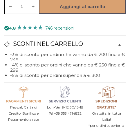
Aggiungi al carrello
Diminuisci
Aumenta
quantità
quantità
per
per
4.8
746 recensioni
Vassoio
Vassoio
moderno
moderno
SCONTI NEL CARRELLO
Margherite
Margherite
piccolo
piccolo
-3% di sconto per ordini che vanno da € 200 fino a €
249
-4% di sconto per ordini che vanno da € 250 fino a €
299
-5% di sconto per ordini superiori a € 300
PAGAMENTI SICURI
SERVIZIO CLIENTI
SPEDIZIONI
Paypal, Carta di
Lun-Ven 9-12.30/15-18
GRATUITE*
Credito, Bonifico e
Tel +39 353 4714832
Gratuita, in tutta
Pagamento a rate
Italia!
*per ordini superiori a