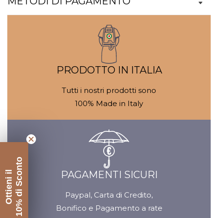
METODI DI PAGAMENTO
Galleria
Ga
contenuti
c
multimediali
mu
PRODOTTO IN ITALIA
Tutti i nostri prodotti sono
100% Made in Italy
10% di Sconto
PAGAMENTI SICURI
Ottieni il
Paypal, Carta di Credito,
Bonifico e Pagamento a rate