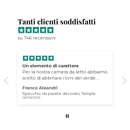
Tanti clienti soddisfatti
su 746 recensioni
Un elemento di carattere
Per la nostra camera da letto abbiamo
scelto di abbinare i toni del verde
bosco, del legno di rovere e dell'oro
Franco Aleandri
satinato. In un ambiente caratterizzato
Specchio da parete decorato Temple
da volumi solidi e dall'animo
08/08/2026
minimalista questo specchio arreda
con carattere e personalità una mezza
parete concedendo un po' di
movimento all'ambiente. Felici di aver
acquistato un pezzo di artigianato