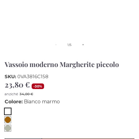
di
1
/
5
Vassoio moderno Margherite piccolo
SKU:
0VA3816C158
23,80 €
Prezzo
-
30
%
di
Prezzo
anziché
34,00 €
vendita
di
Colore:
Bianco marmo
listino
Bianco
Miele
marmo
Giada