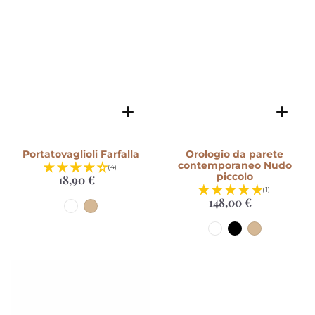
Portatovaglioli Farfalla
Orologio da parete
contemporaneo Nudo
(4)
piccolo
18,90 €
Prezzo
di
(1)
listino
148,00 €
Prezzo
di
listino