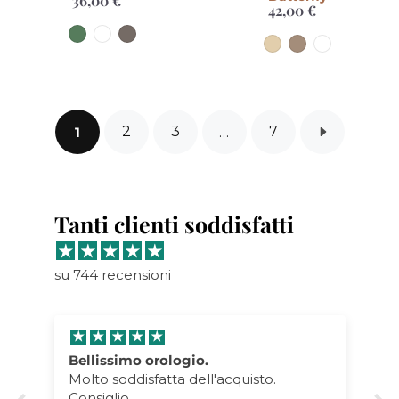
36,00 €
Prezzo
42,00 €
Prezzo
di
di
listino
listino
2
3
7
1
…
Tanti clienti soddisfatti
su 744 recensioni
Bellissimo orologio.
Molto soddisfatta dell'acquisto.
Consiglio.