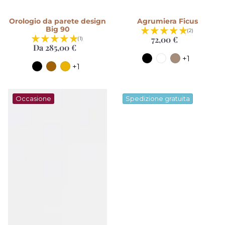
Orologio da parete design
Agrumiera Ficus
Big 90
(2)
72,00 €
Prezzo
(1)
Da 285,00 €
Prezzo
di
di
listino
+1
listino
+1
Occasione
Spedizione gratuita