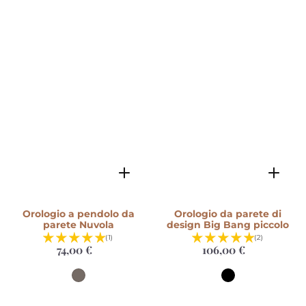
Orologio a pendolo da
Orologio da parete di
parete Nuvola
design Big Bang piccolo
(1)
(2)
74,00 €
Prezzo
106,00 €
Prezzo
di
di
listino
listino