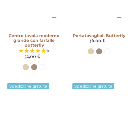
Centro tavola moderno
Portatovaglioli Butterfly
36,00 €
Prezzo
grande con farfalle
di
Butterfly
listino
(1)
52,00 €
Prezzo
di
listino
Spedizione gratuita
Spedizione gratuita